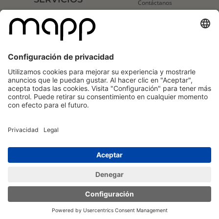
Contáctanos
Soporte
Descripción de Servicios
Mapp Trust Center
Servicios de Entregabilidad
Consultoría Estratégica de Datos
Servicios Técnicos para Clientes
CLIENTES
Listado de logos
Casos de éxito
[en inglés]
Mapp
Mapp
Cloud
Cloud
Reviews
Reviews
Copyright © 2026 Mapp Digital UK Ltd. Todos los derechos reservados.