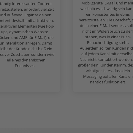
Mobilgeräte, E-Mail und mehr
tändig interessanten Content
weshalb es schwierig sein kan
reitzustellen, erfordert viel Zeit
ein konsistentes Erlebnis
und Aufwand. Ergänze deinen
bereitzustellen. Die Botschaft, 
ntent deshalb mit attraktiven,
du in einer E-Mail sendest, soll
teraktiven Elementen (wie Pop-
nicht im Widerspruch zu de
ups, dynamischen Website-
stehen, was in einer Push-
löcken und AMP für E-Mail), die
Benachrichtigung steht.
ur Interaktion anregen. Damit
Außerdem sollten Kunden nic
leibt der Kunde nicht bloß ein
auf jedem Kanal mit derselbe
ssiver Zuschauer, sondern wird
Nachricht kontaktiert werden. 
Teil eines dynamischen
größer dein Kundenstamm, de
Erlebnisses.
wichtiger ist es, dass dein
Messaging auf allen Kanälen
nahtlos funktioniert.