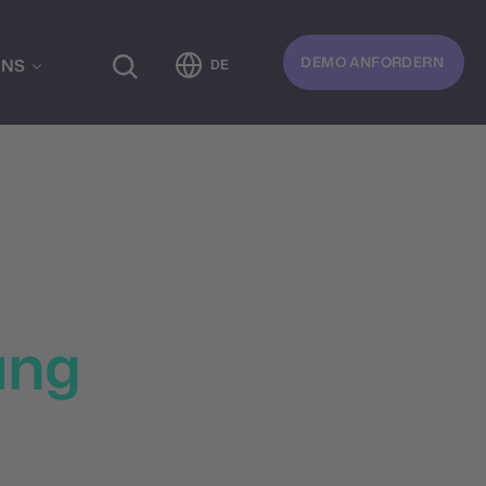
DEMO ANFORDERN
UNS
DE
lebnisse in
ung
eit, indem du für
isse deiner Kunden