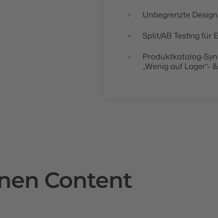
Unbegrenzte Design-
Split/AB Testing für
Produktkatalog-Sync
„Wenig auf Lager“-
inen
Content
ve Nachrichten zu versenden. Finde heraus, wie dir Mapp da