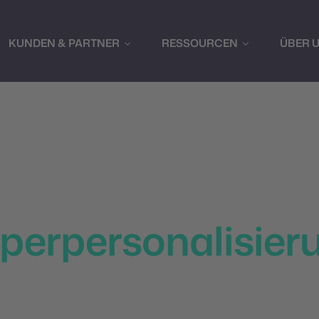
KUNDEN & PARTNER
RESSOURCEN
ÜBER 
iderte Kundener
Echtzeit:
perpersonalisier
keting Cloud erreichst du Hyperpersonalisierung in Echtz
individuelle Inhalte erstellst, die perfekt auf die Bedürfn