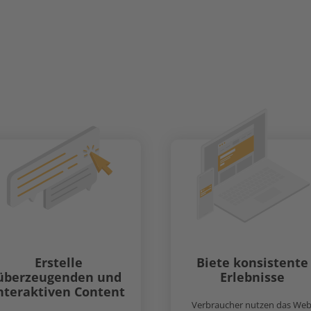
 schaffst du einzigartige Kundenerlebnisse, führst sie Sch
on und steigerst deinen ROI durch gezielte Marketingm
Erstelle
Biete konsistente
überzeugenden und
Erlebnisse
nteraktiven Content
Verbraucher nutzen das Web