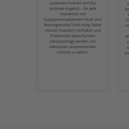
passende Produkt und das
S
optimale Angebot – für jede
be
Interaktion mit
hyperpersonalisiertem Inhalt sind
Co
leistungsstarke Tools nötig. Dabei
in
müssen Standort, Verhalten und
Präferenzen jedes Kunden
B
berücksichtigt werden, um
z
relevanten, ansprechenden
b
Content zu liefern.
pa