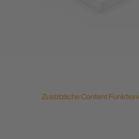
Zusätzliche Content Funktio
Mit der Mapp Marketing Cloud schaffst 
mühelos relevante Touchpoints.