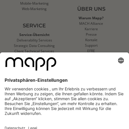
Mobile-Marketing
ÜBER UNS
Web-Marketing
Warum Mapp?
MACH Alliance
SERVICE
Karriere
Presse
Service-Übersicht
Kontakt
Deliverability Services
Support
Strategic Data Consulting
EFRE
Client Technical Services
Impressum
Mapp Trust Center
KUNDEN
Success Stories
Logo-Übersicht
Mapp
Mapp
Cloud
Cloud
Reviews
Reviews