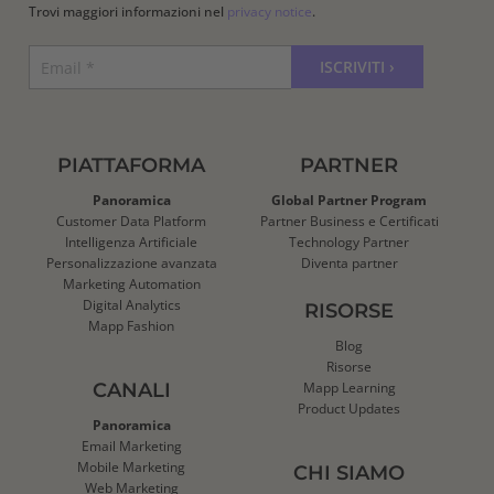
Trovi maggiori informazioni nel
privacy notice
.
PIATTAFORMA
PARTNER
Panoramica
Global Partner Program
Customer Data Platform
Partner Business e Certificati
Intelligenza Artificiale
Technology Partner
Personalizzazione avanzata
Diventa partner
Marketing Automation
Digital Analytics
RISORSE
Mapp Fashion
Blog
Risorse
CANALI
Mapp Learning
Product Updates
Panoramica
Email Marketing
Mobile Marketing
CHI SIAMO
Web Marketing