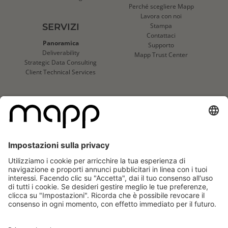
Perché scegliere Mapp
Lavora con noi
SERVIZI
Stampa
Contattaci
Panoramica
Supporto
Deliverability
Mapp Trust Center
Strategic Data Consulting
Client Technical Services
CLIENTI
Casi di successo
Loghi dei clienti
Mapp
Mapp
Cloud
Cloud
Reviews
Reviews