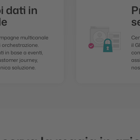
i dati in
P
le
s
ampagne multicanale
Cen
i orchestrazione.
il 
i in base a eventi,
con
customer journey,
ass
nica soluzione.
nos