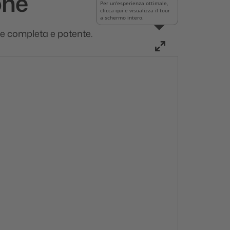
one
Per un'esperienza ottimale,
clicca qui e visualizza il tour
a schermo intero.
ne completa e potente.