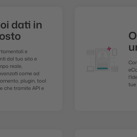
oi dati in
O
osto
u
rtamentali e
ti dal tuo sito e
Com
mpo reale,
eCo
 avanzati come ad
l'I
iamento, plugin, tool
tue
tre che tramite API e